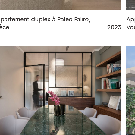
partement duplex à Paleo Faliro,
Ap
èce
2023
Vou