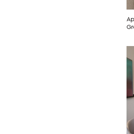
Ap
Gr