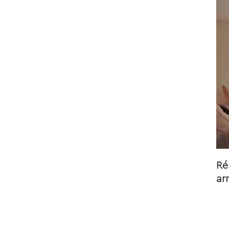
Ré
ar