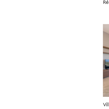
Ré
Vi